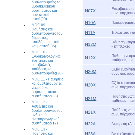
δυσλειτουργίες του
μυοσκελετικού
Επεμβάσεις σε
συστήματος και
Ν07Χ
συνυπάρχουσες
συνεκτικού
ιστού(99)
Ν10Α
Πλασμαφαίρεση
MDC 09 -
Παθήσεις και
Ν11Α
Τηλεμετρική 
δυσλειτουργίες του
δέρματος,
υποδόριου ιστού
Πάθηση νευρικ
Ν12Μ
και μαστού(35)
- επιπλοκές
MDC 10 -
Πάθηση νευρικ
Ενδοκρινολογικές ,
Ν12Χ
παθήσεις - επ
θρεπτικές και
μεταβολικές
παθήσεις και
Οξεία εμφάνισ
Ν20Μ
δυσλειτουργίες(28)
συνυπάρχουσες
MDC 11 - Παθήσεις
Οξεία εμφάνισ
και δυσλειτουργίες
Ν20Χ
συνυπάρχουσες
νεφρού και
ουροποιητικού
συστήματος(38)
Παθήσεις νωτι
Ν21Μ
παθήσεις – επ
MDC 12 -
Ασθένειες και
Παθήσεις νωτι
δυσλειτουργίες του
Ν21Χ
συνυπάρχουσε
ανδρικού
αναπαραγωγικού
συστήματος(17)
Ν22Α
Αφαίρεση (Αιμ
MDC 13 -
Παθήσεις και
Ν23Α
Άνοια (ανοϊκή