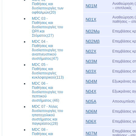
Αναθεώρηση (ε
Παθήσεις και
Ν01Μ
– επιπλοκές
δυσλειτουργίες των
οφθαλμών(20)
Αναθεώρηση (ε
MDC 03 -
Ν01Χ
παθήσεις – επ
Παθήσεις και
δυσλειτουργίες του
Ν02Μα
ΩΡΛ και
Επεμβάσεις κρ
Στόματος(27)
Ν02Μβ
Επεμβάσεις κρ
MDC 04 -
Παθήσεις και
δυσλειτουργίες του
Ν02Χ
Επεμβάσεις κρ
αναπνευστικού
συστήματος(47)
Ν03Μ
Επεμβάσεις σπ
MDC 05 -
Παθήσεις και
Ν03Χ
Επεμβάσεις σπ
δυσλειτουργίες
κυκλοφορικού(113)
Ν04Μ
Εξωκράνιες αγ
MDC 06 -
Παθήσεις και
Ν04Χ
Εξωκράνιες αγ
δυσλειτουργίες του
πεπτικού
συστήματος (46)
Ν05Α
Αποσυμπίεση 
MDC 07 - Άλλες
δυσλειτουργίες του
Ν06Μ
Επεμβάσεις γι
ηπατοχολικού
συστήματος και
Ν06Χ
Επεμβάσεις γι
παγκρέατος(28)
MDC 08 -
Επεμβάσεις σε
Ν07Μ
Παθήσεις και
παθήσεις - επ