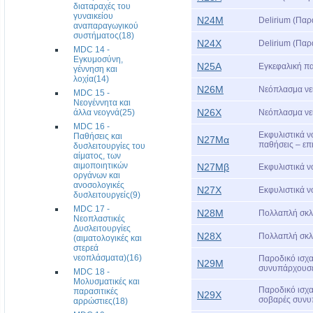
διαταραχές του
γυναικείου
Ν24Μ
Delirium (Παρ
αναπαραγωγικού
συστήματος(18)
Ν24Χ
Delirium (Παρ
MDC 14 -
Εγκυμοσύνη,
Ν25Α
Εγκεφαλική π
γέννηση και
λοχία(14)
Ν26Μ
Νεόπλασμα νευ
MDC 15 -
Νεογέννητα και
Ν26Χ
άλλα νεογνά(25)
Νεόπλασμα νευ
MDC 16 -
Εκφυλιστικά ν
Παθήσεις και
Ν27Μα
παθήσεις – επ
δυσλειτουργίες του
αίματος, των
αιμοποιητικών
Ν27Μβ
Εκφυλιστικά ν
οργάνων και
ανοσολογικές
Ν27Χ
Εκφυλιστικά ν
δυσλειτουργείς(9)
MDC 17 -
Ν28Μ
Πολλαπλή σκλή
Νεοπλαστικές
Δυσλειτουργίες
Ν28Χ
Πολλαπλή σκλή
(αιματολογικές και
στερεά
νεοπλάσματα)(16)
Παροδικό ισχα
Ν29Μ
συνυπάρχουσε
MDC 18 -
Μολυσματικές και
Παροδικό ισχα
παρασιτικές
Ν29Χ
σοβαρές συνυ
αρρώστιες(18)