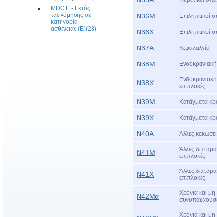
MDC E - Εκτός
ταξινόμησης σε
Ν36Μ
Επιληπτικοί σ
κατηγορία
ασθένειας (Ε)(28)
Ν36Χ
Επιληπτικοί σ
Ν37Α
Κεφαλαλγία
Ν38Μ
Ενδοκρανιακή 
Ενδοκρανιακή 
Ν38Χ
επιπλοκές
Ν39Μ
Κατάγματα κρα
Ν39Χ
Κατάγματα κρα
Ν40Α
Άλλες κακώσει
Άλλες διαταρα
Ν41Μ
επιπλοκές
Άλλες διαταρα
Ν41Χ
επιπλοκές
Χρόνια και μη
Ν42Μα
συνυπάρχουσε
Χρόνια και μη