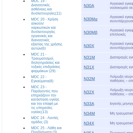
MDC 19 -
Αγγειακό εγκε
Διανοητικές
Ν30Α
νοσοκομείο σε
ασθένειες και
δυσλειτουργίες(11)
Αγγειακό εγκε
Ν30Μα
MDC 20 - Χρήση
συνυπάρχουσες
αλκοόλ/
ναρκωτικών και
Αγγειακό εγκε
δυσλειτουργίες
Ν30Μβ
επιπλοκές
οργανικές και
διανοητικές
Αγγειακό εγκε
εξαιτίας της χρήσης
Ν30Χ
συνυπάρχουσες
αυτών(6)
MDC 21 -
Ν31Μ
Διαταραχές εγ
Τραυματισμοί,
δηλητηριάσεις και
τοξικές επιδράσεις
Ν31Χ
Διαταραχές εγ
φαρμάκων (29)
Λοίμωξη νευρι
MDC 22 -
Ν32Μ
παθήσεις – επ
Εγκαύματα(8)
MDC 23 -
Λοίμωξη νευρι
Παράγοντες που
Ν32Χ
παθήσεις – επ
επηρεάζουν την
κατάσταση υγείας
Ν33Α
και την επαφή με
Ιογενής μηνιγγ
τις υπηρεσίες
υγείας(13)
Ν34Μ
Μη τραυματική
MDC 24 - Λοιπές
ομάδες (3)
Ν34Χ
Μη τραυματική
MDC 25 - Λάθη και
Προβλήματα (3)
Ν35Α
Πυρετικοί σπα