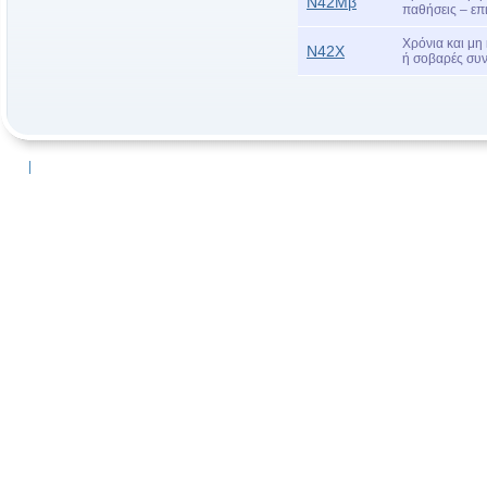
Ν42Μβ
παθήσεις – επ
Χρόνια και μη
Ν42Χ
ή σοβαρές συ
|