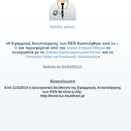
Είσοδος μέλους
«Η Εφαρμογή Αντιστοίχησης των ΚΕΝ Αναπτύχθηκε από το
e-
και προσφέρεται από την
σε
Bi
Ιατρική Εταιρεία Αθηνών
συνεργασία με το
και το
Ωνάσειο Καρδιοχειρουργικό Κέντρο
»
Υπουργείο Υγείας και Κοινωνικής Αλληλεγγύης
Έκδοση 4η (01/02/2012)
Ανακοίνωση
Από 11/3/2014 η ηλεκτρονική διεύθυνση της Εφαρμογής Αντιστοίχησης
των ΚΕΝ θα είναι η εξής:
http://kenicd.e-healthnet.gr